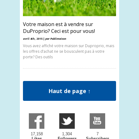
Votre maison est à vendre sur
DuProprio? Ceci est pour vous!
avril 4th, 2015 |
par Publimaison
Vous avez affiché votre maison sur Duproprio, mais
les offres d’achat ne se bousculent pas à votre
porte? Des outils
Haut de page ↑
17,158
1,304
7
Likes
Followers
Subscribers