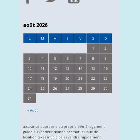
août 2026
L
M
M
J
V
S
D
1
2
3
4
5
6
7
8
9
10
11
12
13
14
15
16
17
18
19
20
21
22
23
24
25
26
27
28
29
30
31
« Août
assurance
duproprio
du proprio
déménagement
guide du vendeur
maison
promutuel
taux de
taxation
taxes municipales
vendre rapidement