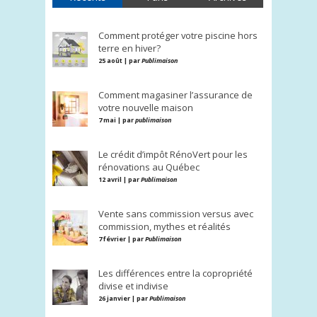
Comment protéger votre piscine hors
terre en hiver?
25 août | par
Publimaison
Comment magasiner l’assurance de
votre nouvelle maison
7 mai | par
publimaison
Le crédit d’impôt RénoVert pour les
rénovations au Québec
12 avril | par
Publimaison
Vente sans commission versus avec
commission, mythes et réalités
7 février | par
Publimaison
Les différences entre la copropriété
divise et indivise
26 janvier | par
Publimaison