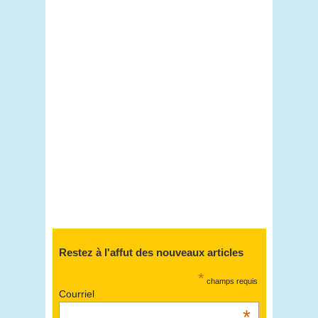
Restez à l'affut des nouveaux articles
*
champs requis
Courriel
*