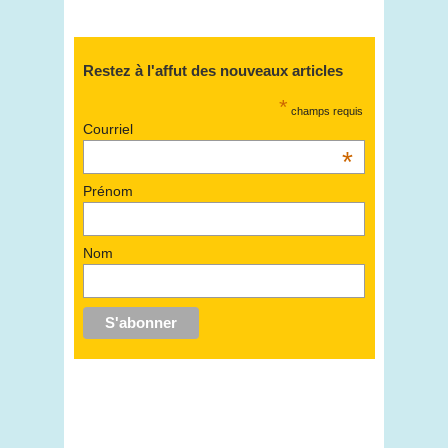
Restez à l'affut des nouveaux articles
*
champs requis
Courriel
*
Prénom
Nom