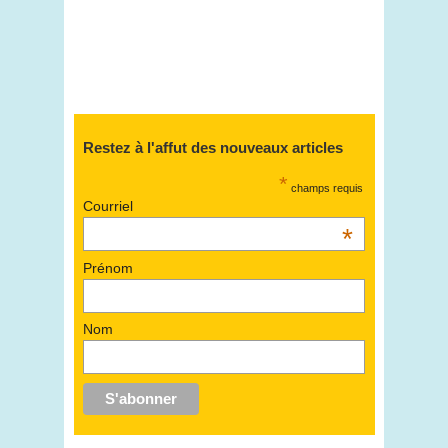
Restez à l'affut des nouveaux articles
*
champs requis
Courriel
*
Prénom
Nom