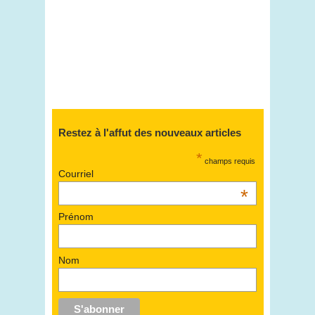
Restez à l'affut des nouveaux articles
*
champs requis
Courriel
*
Prénom
Nom