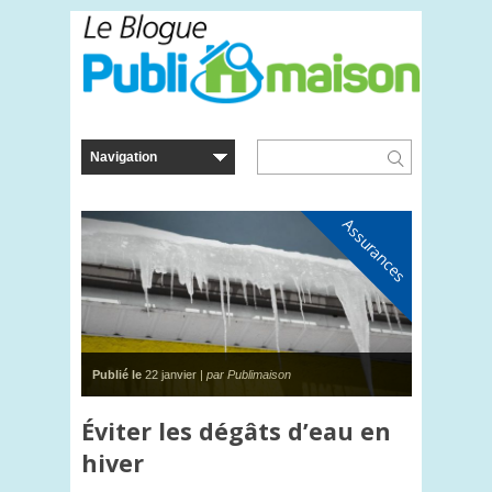
Assurances
Restez à l’affut des nouveaux articles
*
champs requis
Courriel
*
Publié le
22 janvier |
par Publimaison
Prénom
Éviter les dégâts d’eau en
hiver
Nom