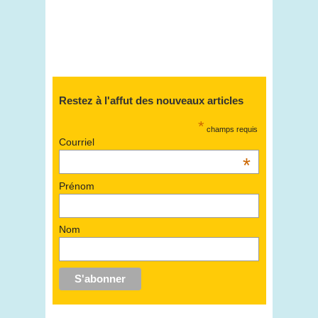
Restez à l'affut des nouveaux articles
*
champs requis
Courriel
*
Prénom
Nom