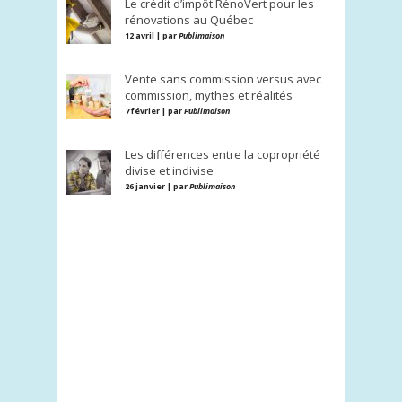
Le crédit d’impôt RénoVert pour les
rénovations au Québec
12 avril | par
Publimaison
Vente sans commission versus avec
commission, mythes et réalités
7 février | par
Publimaison
Les différences entre la copropriété
divise et indivise
26 janvier | par
Publimaison