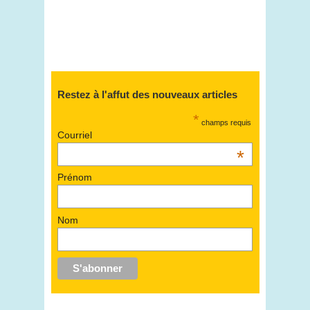
Restez à l'affut des nouveaux articles
*
champs requis
Courriel
*
Prénom
Nom