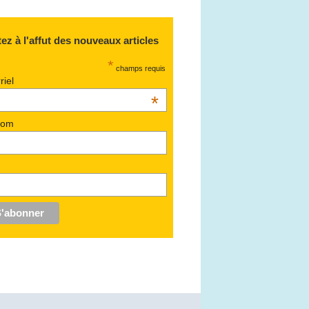
ez à l'affut des nouveaux articles
*
champs requis
riel
*
nom