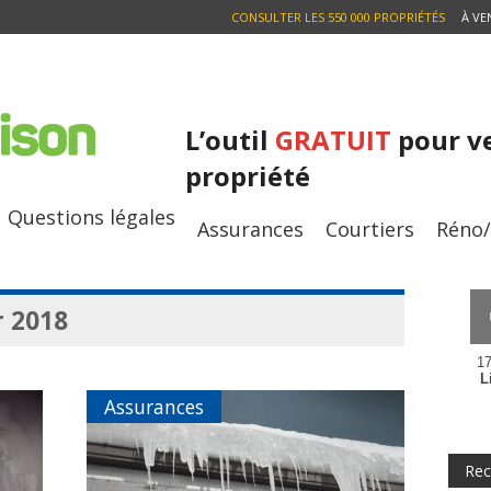
CONSULTER LES 550 000 PROPRIÉTÉS
À VE
L’outil
GRATUIT
pour v
propriété
Questions légales
Assurances
Courtiers
Réno
r 2018
17
L
Assurances