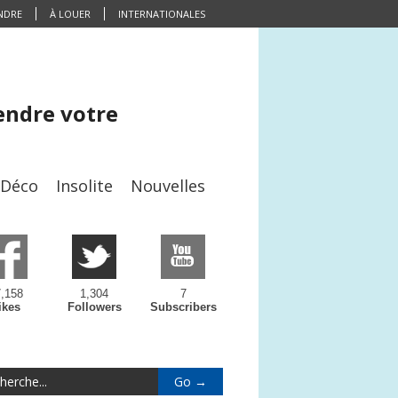
NDRE
À LOUER
INTERNATIONALES
endre votre
/Déco
Insolite
Nouvelles
,158
1,304
7
ikes
Followers
Subscribers