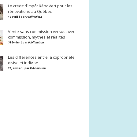
Le crédit d’impôt RénoVert pour les
rénovations au Québec
12 avril | par
Publimaison
Vente sans commission versus avec
commission, mythes et réalités
7 février | par
Publimaison
Les différences entre la copropriété
divise et indivise
26 janvier | par
Publimaison