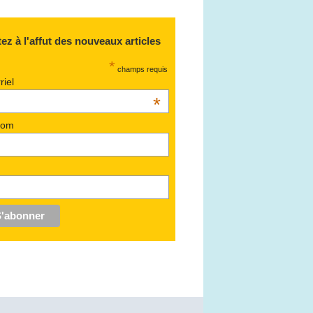
ez à l'affut des nouveaux articles
*
champs requis
riel
*
nom