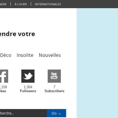
NDRE
À LOUER
INTERNATIONALES
endre votre
/Déco
Insolite
Nouvelles
,158
1,304
7
ikes
Followers
Subscribers