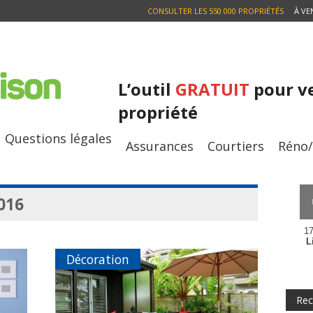
CONSULTER LES 550 000 PROPRIÉTÉS
À VE
L’outil
GRATUIT
pour v
propriété
Questions légales
Assurances
Courtiers
Réno
2016
17
L
Décoration