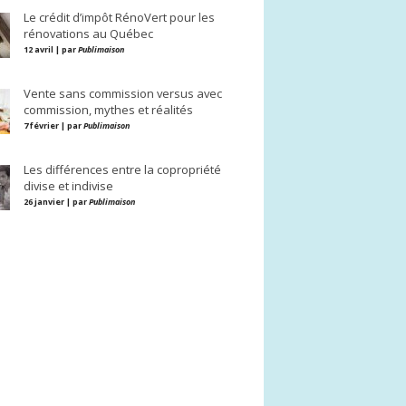
Le crédit d’impôt RénoVert pour les
rénovations au Québec
12 avril | par
Publimaison
Vente sans commission versus avec
commission, mythes et réalités
7 février | par
Publimaison
Les différences entre la copropriété
divise et indivise
26 janvier | par
Publimaison