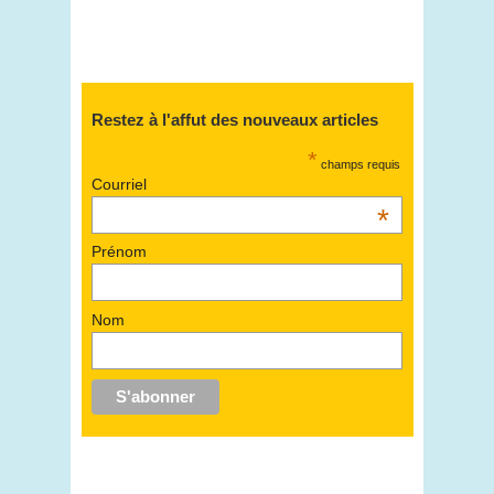
Restez à l'affut des nouveaux articles
*
champs requis
Courriel
*
Prénom
Nom