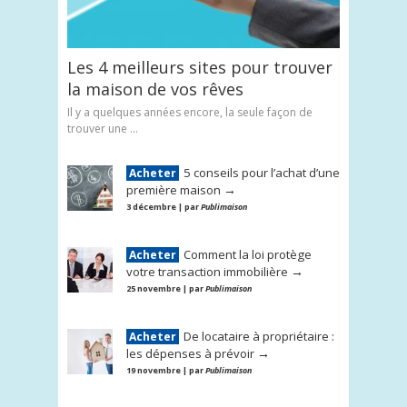
Les 4 meilleurs sites pour trouver
la maison de vos rêves
Il y a quelques années encore, la seule façon de
trouver une ...
5 conseils pour l’achat d’une
Acheter
→
première maison
3 décembre | par
Publimaison
Comment la loi protège
Acheter
→
votre transaction immobilière
25 novembre | par
Publimaison
De locataire à propriétaire :
Acheter
→
les dépenses à prévoir
19 novembre | par
Publimaison